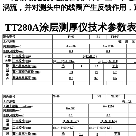
涡流，并对测头中的线圈产生反馈作用，
TT280A
涂层测厚仪技术参数
测头型号
F400
F1
F1/90°
工作原理
磁 感 应
测量范围(um)
0～400
0～1250
低限分辨力(um)
0.1
0.1
一点校准(um)
±(3%H+1)
示值
误差
二点校准(um)
±((1～3)%H+0.7)
±((1～3)%H+1)
±
测
蕞小曲率半径(mm)
凸
平直
1
1.5
试
蕞小面积的直径(mm)
F3
F7
F7
条
基体临界厚度(mm)
0.2
0.5
0.5
件
测头型号
N400
N1
N1/90°
工作原理
涡 流
( 铜上镀铬 0～40um)
0～1250
0～400
测量范围(um)
低限分辨力(um)
0.1
0.1
示
一点校准(um)
±(3%H+0.7)
±(3%H+1.5)
值
二点校准(um)
±[(1～3%H+0.7)
±[(1～3)%H+1.5]
误差
测
蕞小曲率半径(mm)
凸
平直
1.5
3