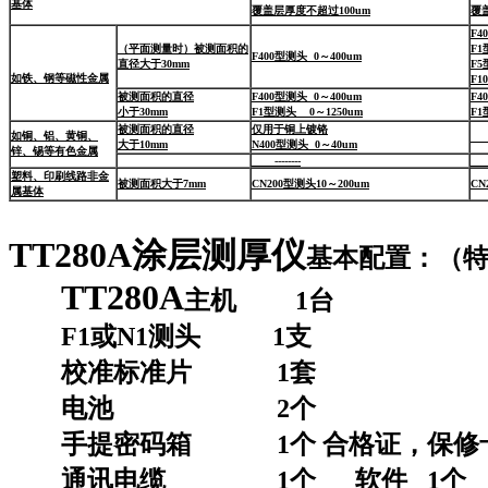
基体
覆盖层厚度不超过100um
覆
F4
（平面测量时）被测面积的
F1
F400型测头 0～400um
直径大于30mm
F
如铁、钢等磁性金属
F1
被测面积的直径
F400型测头 0～400um
F4
小于30mm
F1型测头 0～1250um
F1
被测面积的直径
仅用于铜上镀铬
如铜、铝、黄铜、
--
大于10mm
N400型测头 0～40um
锌、锡等有色金属
--------
--
塑料、印刷线路非金
被测面积大于7mm
CN200型测头10～200um
CN
属基体
TT280A
涂层测厚仪
基本配置：（
TT280A
主机 1台
F1或N1测头 1支
校准标准片 1套
电池 2个
手提密码箱 1个 合格证，保修卡
通讯电缆 1个 软件 1个