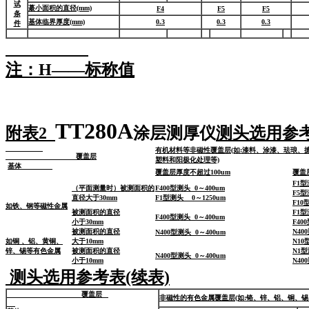
试
蕞小面积的直径(mm)
F4
F5
F5
条
基体临界厚度(mm)
0.3
0.3
0.3
件
注：H——标称值
TT280A
附表2
涂层测厚仪
测头选用参
有机材料等非磁性覆盖层(如:漆料、涂漆、珐琅、
覆盖层
塑料和阳极化处理等)
基体
覆盖层厚度不超过100um
覆盖
F1型
（平面测量时）被测面积的
F400型测头 0～400um
F5
直径大于30mm
F1型测头 0～1250um
F10
如铁、钢等磁性金属
被测面积的直径
F1型
F400型测头 0～400um
小于30mm
F40
被测面积的直径
N40
N400型测头 0～400um
如铜 、铝、黄铜、
大于10mm
N10
锌、锡等有色金属
被测面积的直径
N1型
N400型测头 0～400um
小于10mm
N40
测头选用参考表(续表)
覆盖层
非磁性的有色金属覆盖层(如:铬、锌、铝、铜、锡