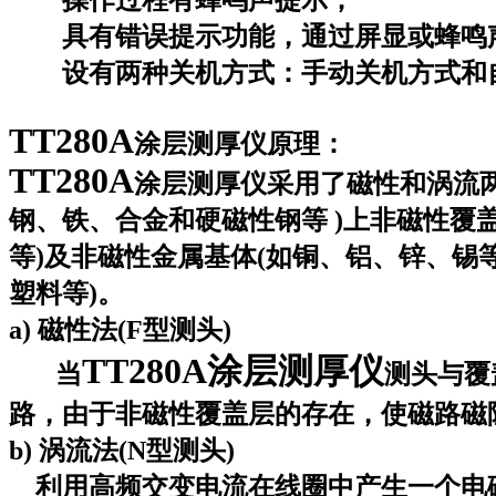
具有错误提示功能，通过屏显或蜂鸣
设有两种关机方式：手动关机方式和
TT280A
涂层测厚仪
原理：
TT280A
涂层测厚仪
采用了磁性和涡流两
钢、铁、合金和硬磁性钢等 )上非磁性覆
等)及非磁性金属基体(如铜、铝、锌、锡
塑料等)。
a) 磁性法(F型测头)
TT280A
涂层测厚仪
当
测头与覆
路，由于非磁性覆盖层的存在，使磁路磁
b) 涡流法(N型测头)
利用高频交变电流在线圈中产生一个电